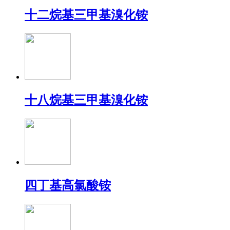
十二烷基三甲基溴化铵
十八烷基三甲基溴化铵
四丁基高氯酸铵