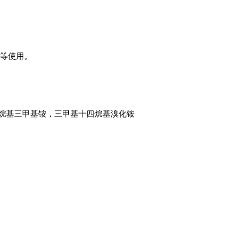
等使用。
四烷基三甲基铵，三甲基十四烷基溴化铵